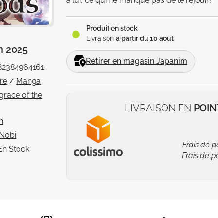
à lui, ce qui ne manque pas de le réjouir!
Produit en stock
Livraison
à partir du 10 août
in 2025
Retirer en magasin Japanim
82384964161
vre
/
Manga
grace of the
LIVRAISON EN
POIN
n
 Nobi
Frais de p
En Stock
Frais de p