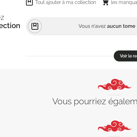
Tout ajouter à ma collection
les manqua
ez
ection
Vous n'avez
aucun tome
Voir le 
Vous pourriez égale