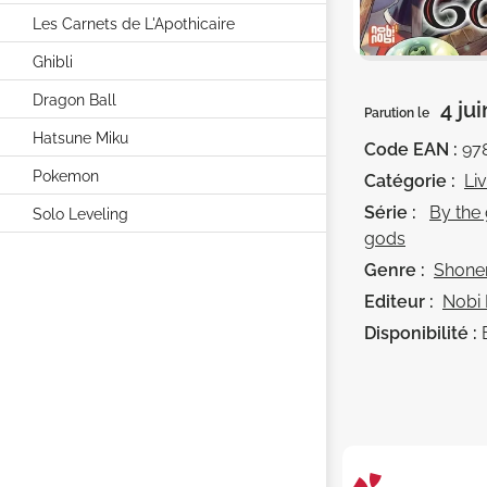
Les Carnets de L'Apothicaire
Ghibli
Dragon Ball
4 ju
Parution le
Hatsune Miku
Code EAN :
97
Pokemon
Catégorie :
Li
Série :
By the 
Solo Leveling
gods
Genre :
Shone
Editeur :
Nobi
Disponibilité :