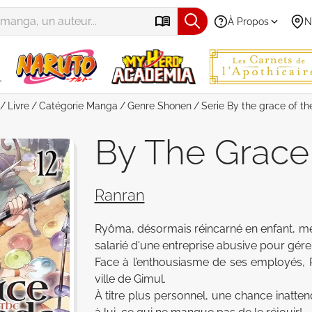
À Propos
N
Livre
Catégorie
Manga
Genre
Shonen
Serie
By the grace of t
By The Grace
Ranran
Ryôma, désormais réincarné en enfant, met
salarié d'une entreprise abusive pour gér
Face à l’enthousiasme de ses employés, Ry
ville de Gimul. 

À titre plus personnel, une chance inatte