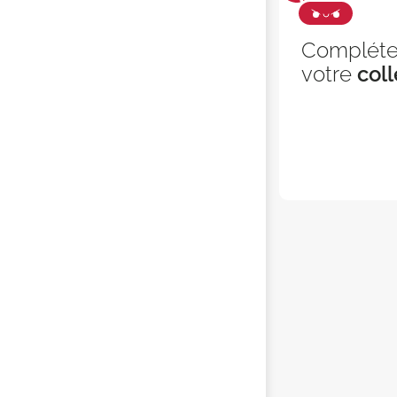
Complét
votre
coll