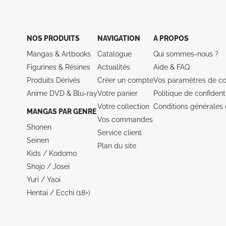
NOS PRODUITS
NAVIGATION
A PROPOS
Mangas & Artbooks
Catalogue
Qui sommes-nous ?
Figurines & Résines
Actualités
Aide &
FAQ
Produits Dérivés
Créer un compte
Vos paramètres de co
Anime DVD & Blu‑ray
Votre panier
Politique de confidenti
Votre collection
Conditions générales 
MANGAS PAR GENRE
Vos commandes
Shonen
Service client
Seinen
Plan du site
Kids / Kodomo
Shojo / Josei
Yuri / Yaoi
Hentai / Ecchi (18+)