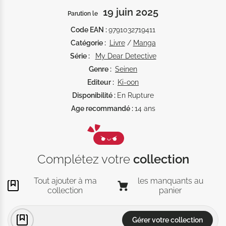
Sous le glamour du quartier chic de Ginza se cachent 
19 juin 2025
Parution le
drames et surprises… Avec élégance et dynamisme, 
Natsumi Ito nous embarque sur les pas d'un duo de 
Code EAN :
9791032719411
briseurs de codes à l'énergie contagieuse!
Catégorie :
Livre
/
Manga
Série :
My Dear Detective
Genre :
Seinen
Editeur :
Ki-oon
Disponibilité :
En Rupture
Age recommandé :
14 ans
Complétez votre
collection
Tout ajouter à ma
les manquants au
collection
panier
Gérer votre collection