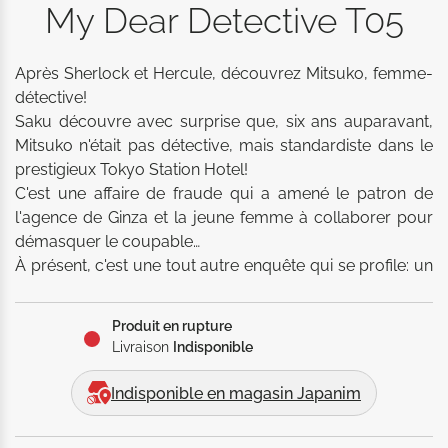
My Dear Detective T05
Après Sherlock et Hercule, découvrez Mitsuko, femme-
détective! 

Saku découvre avec surprise que, six ans auparavant, 
Mitsuko n'était pas détective, mais standardiste dans le 
prestigieux Tokyo Station Hotel! 

C'est une affaire de fraude qui a amené le patron de 
l'agence de Ginza et la jeune femme à collaborer pour 
démasquer le coupable…

À présent, c'est une tout autre enquête qui se profile: un 
homme aveugle et sa sœur tentent de connaître la fin 
d'un film muet auquel ils ont assisté enfants, seulement 
Produit en rupture
leurs souvenirs se contredisent… Mitsuko et son assistant 
Livraison
Indisponible
arriveront-ils à remplir cette mission malgré les maigres 
indices à leur disposition? 

Indisponible en magasin Japanim
Le travail ne manque pas pour la première femme 
détective du Japon! 
