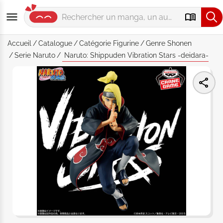
Accueil
Catalogue
Catégorie
Figurine
Genre
Shonen
Serie
Naruto
Naruto: Shippuden Vibration Stars -deidara-