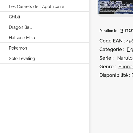
Les Carnets de L'Apothicaire
Ghibli
Dragon Ball
3 no
Parution le
Hatsune Miku
Code EAN :
49
Pokemon
Catégorie :
Fi
Série :
Naruto
Solo Leveling
Genre :
Shone
Disponibilité :