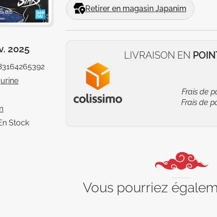
Retirer en magasin Japanim
v. 2025
LIVRAISON EN
POIN
83164265392
gurine
Frais de p
Frais de p
n
En Stock
Vous pourriez égale