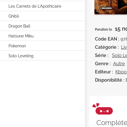
Les Carnets de L'Apothicaire
Ghibli
Dragon Ball
15 n
Parution le
Hatsune Miku
Code EAN :
97
Pokemon
Catégorie :
Li
Série :
Solo L
Solo Leveling
Genre :
Autre
Editeur :
Kboo
Disponibilité :
Complét