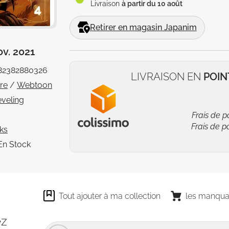
Livraison
à partir du 10 août
Retirer en magasin Japanim
ov. 2021
82382880326
LIVRAISON EN
POIN
vre
/
Webtoon
eveling
Frais de p
Frais de p
ks
En Stock
Tout ajouter à ma collection
les manqua
ez