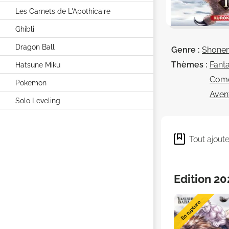
Les Carnets de L'Apothicaire
Ghibli
Dragon Ball
Genre :
Shone
Thèmes :
Fant
Hatsune Miku
Com
Pokemon
Aven
Solo Leveling
Tout ajout
Edition 20
En rupture