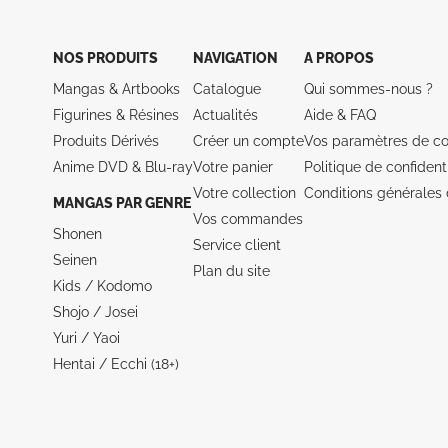
NOS PRODUITS
NAVIGATION
A PROPOS
Mangas & Artbooks
Catalogue
Qui sommes-nous ?
Figurines & Résines
Actualités
Aide &
FAQ
Produits Dérivés
Créer un compte
Vos paramètres de co
Anime DVD & Blu‑ray
Votre panier
Politique de confidenti
Votre collection
Conditions générales 
MANGAS PAR GENRE
Vos commandes
Shonen
Service client
Seinen
Plan du site
Kids / Kodomo
Shojo / Josei
Yuri / Yaoi
Hentai / Ecchi (18+)