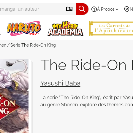
À Propos
N
nen
Serie
The Ride-On King
The Ride-On 
Yasushi Baba
La serie "The Ride-On King", écrit par Yas
au genre Shonen  explore des thèmes com