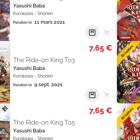
Yasushi Baba
Kurokawa
-
Shonen
11 mars 2021
Parution le
7,65 €
En rupture
The Ride-on King T03
Yasushi Baba
Kurokawa
-
Shonen
9 sept. 2021
Parution le
7,65 €
En rupture
The Ride-on King T05
Yasushi Baba
Kurokawa
-
Shonen