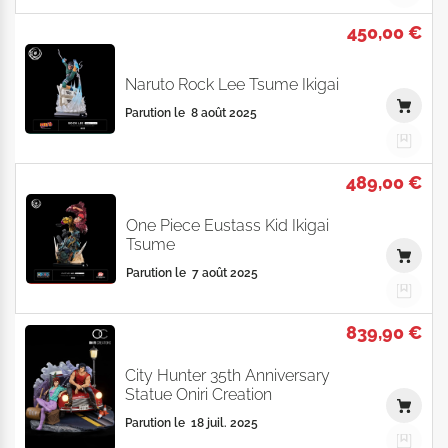
450,00 €
Naruto Rock Lee Tsume Ikigai
Parution le
8 août 2025
489,00 €
One Piece Eustass Kid Ikigai
Tsume
Parution le
7 août 2025
839,90 €
City Hunter 35th Anniversary
Statue Oniri Creation
Parution le
18 juil. 2025