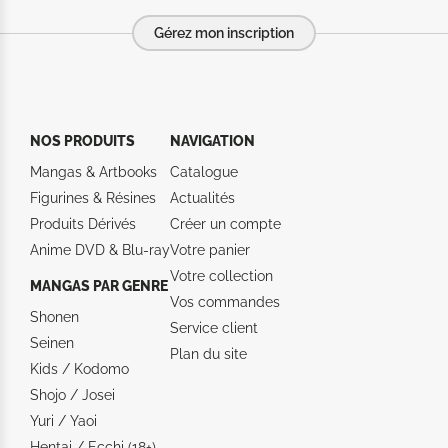
Gérez mon inscription
NOS PRODUITS
NAVIGATION
Mangas & Artbooks
Catalogue
Figurines & Résines
Actualités
Produits Dérivés
Créer un compte
Anime DVD & Blu‑ray
Votre panier
Votre collection
MANGAS PAR GENRE
Vos commandes
Shonen
Service client
Seinen
Plan du site
Kids / Kodomo
Shojo / Josei
Yuri / Yaoi
Hentai / Ecchi (18+)