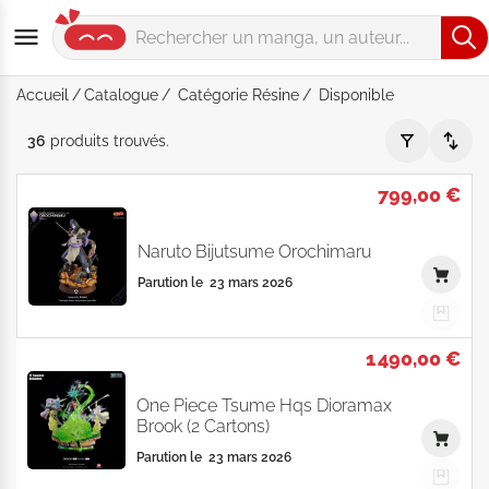
Accueil
Catalogue
Catégorie Résine
Disponible
Catégorie "Résine" - Disponible - Par Date de parution - Cat
36
produits
trouvés
.
799,00 €
Naruto Bijutsume Orochimaru
Parution le
23 mars 2026
1 490,00 €
One Piece Tsume Hqs Dioramax
Brook (2 Cartons)
Parution le
23 mars 2026