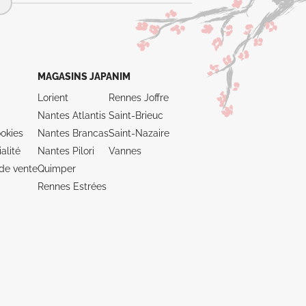
MAGASINS JAPANIM
Lorient
Rennes Joffre
Nantes Atlantis
Saint-Brieuc
okies
Nantes Brancas
Saint-Nazaire
alité
Nantes Pilori
Vannes
de vente
Quimper
Rennes Estrées