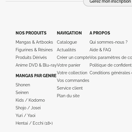
Gérez mon inscription
NOS PRODUITS
NAVIGATION
A PROPOS
Mangas & Artbooks
Catalogue
Qui sommes-nous ?
Figurines & Résines
Actualités
Aide &
FAQ
Produits Dérivés
Créer un compte
Vos paramètres de co
Anime DVD & Blu‑ray
Votre panier
Politique de confidenti
Votre collection
Conditions générales 
MANGAS PAR GENRE
Vos commandes
Shonen
Service client
Seinen
Plan du site
Kids / Kodomo
Shojo / Josei
Yuri / Yaoi
Hentai / Ecchi (18+)