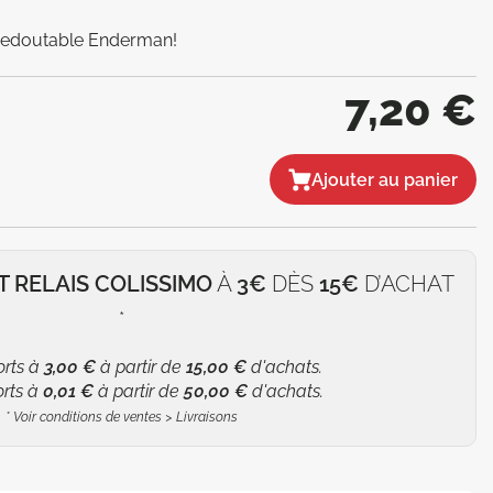
n redoutable Enderman!
7,20 €
Ajouter au panier
T RELAIS COLISSIMO
À
3€
DÈS
15€
D’ACHAT
*
orts à
3,00 €
à partir de
15,00 €
d'achats.
orts à
0,01 €
à partir de
50,00 €
d'achats.
*
Voir conditions de ventes > Livraisons