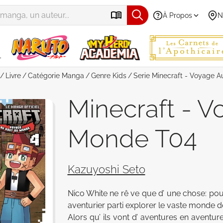
À Propos
N
Livre
Catégorie
Manga
Genre
Kids
Serie
Minecraft - Voyage 
Minecraft - 
Monde T04
Kazuyoshi Seto
Nico White ne rê ve que d’ une chose: pou
aventurier parti explorer le vaste monde de
Alors qu’ ils vont d’ aventures en aventu