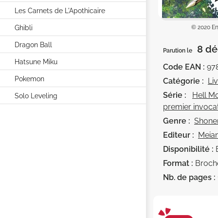
Les Carnets de L'Apothicaire
Ghibli
© 2020 Enj
Dragon Ball
8 dé
Parution le
Hatsune Miku
Code EAN :
97
Pokemon
Catégorie :
Li
Série :
Hell M
Solo Leveling
premier invoca
Genre :
Shone
Editeur :
Meia
Disponibilité :
Format :
Broch
Nb. de pages :