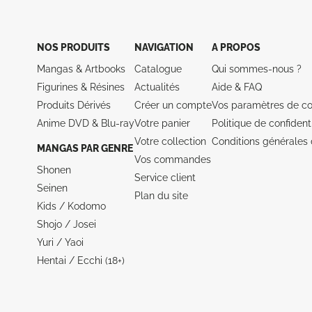
NOS PRODUITS
NAVIGATION
A PROPOS
Mangas & Artbooks
Catalogue
Qui sommes-nous ?
Figurines & Résines
Actualités
Aide &
FAQ
Produits Dérivés
Créer un compte
Vos paramètres de co
Anime DVD & Blu‑ray
Votre panier
Politique de confidenti
Votre collection
Conditions générales 
MANGAS PAR GENRE
Vos commandes
Shonen
Service client
Seinen
Plan du site
Kids / Kodomo
Shojo / Josei
Yuri / Yaoi
Hentai / Ecchi (18+)