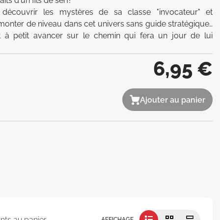
s d'un fils de serf! 

découvrir les mystères de sa classe "invocateur" et 
onter de niveau dans cet univers sans guide stratégique… 
 à petit avancer sur le chemin qui fera un jour de lui 
6,95 €
Ajouter au panier
nts au panier
AFFICHAGE