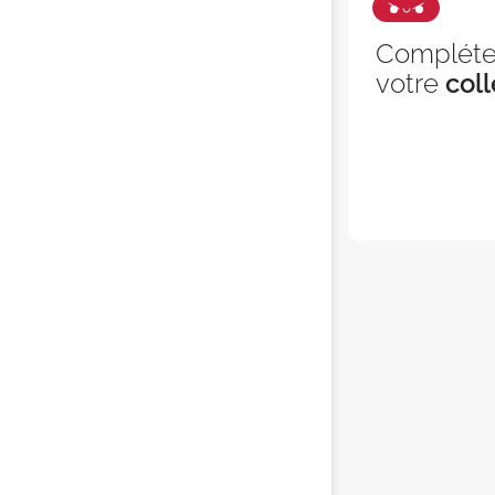
Complét
votre
coll