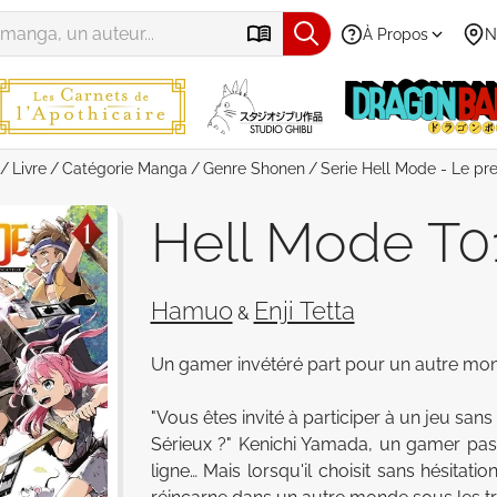
À Propos
N
Livre
Catégorie
Manga
Genre
Shonen
Serie
Hell Mode - Le pr
Hell Mode T0
Hamuo
Enji Tetta
&
Un gamer invétéré part pour un autre monde 
"Vous êtes invité à participer à un jeu sans f
Sérieux ?" Kenichi Yamada, un gamer pas
ligne… Mais lorsqu'il choisit sans hésitati