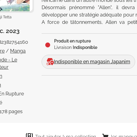
réincarne dans un autre monde sous les trait
Désormais prénommé "Allen", il devra 
développer une stratégie adéquate pour m
i Tetta
A force de tâtonnements, Allen va petit
l'aventurier le plus fort du monde…
c. 2023
Produit en rupture
82382754160
Livraison
Indisponible
vre
/
Manga
ode - Le
Indisponible en magasin Japanim
teur
n
n
En Rupture
é
178 pages
Tout ajouter à ma collection
les manqua