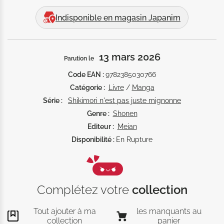
Elle est si mignonne, si douce… Et elle semble si 
heureuse quand elle est avec lui…
Indisponible en magasin Japanim
13 mars 2026
Parution le
Code EAN :
9782385030766
Catégorie :
Livre
/
Manga
Série :
Shikimori n'est pas juste mignonne
Genre :
Shonen
Editeur :
Meian
Disponibilité :
En Rupture
Complétez votre
collection
Tout ajouter à ma
les manquants au
collection
panier