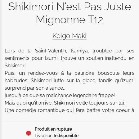
Shikimori N'est Pas Juste
Mignonne T12
Keigo Maki
Lors de la Saint-Valentin, Kamiya, troublée par ses 
sentiments pour Izumi, trouve un soutien inattendu en 
Shikimori. 

Puis, un rendez-vous à la patinoire bouscule leurs 
habitudes: Shikimori lutte sur la glace, tandis qu'Izumi 
surprend par son aisance…

jusqu'à ce que sa malchance légendaire frappe! 

Mais quoi qu'il arrive, Shikimori veille toujours sur lui. 

Une comédie romantique qui fera battre votre coeur à 
cent à l'heure!! 

Shikimori est la petite amie d'Izumi, un garçon très 
Produit en rupture
malchanceux. 

Livraison
Indisponible